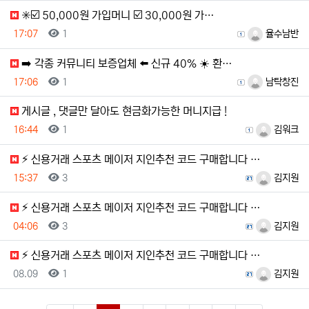
✳️☑️ 50,000원 가입머니 ☑️ 30,000원 가…
등록일
조회
등록자
17:07
1
율수남반
➡️ 각종 커뮤니티 보증업체 ⬅️ 신규 40% ☀️ 환…
등록일
조회
등록자
17:06
1
남탁창진
️️게시글 , 댓글만 달아도 현금화가능한 머니지급 !
등록일
조회
등록자
16:44
1
김워크
⚡️ 신용거래 스포츠 메이저 지인추천 코드 구매합니다 …
등록일
조회
등록자
15:37
3
김지원
⚡️ 신용거래 스포츠 메이저 지인추천 코드 구매합니다 …
등록일
조회
등록자
04:06
3
김지원
⚡️ 신용거래 스포츠 메이저 지인추천 코드 구매합니다 …
등록일
조회
등록자
08.09
1
김지원