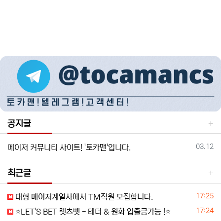
공지글
등록일
03.12
메이저 커뮤니티 사이트! '토카맨'입니다.
최근글
등록일
17:25
️️대형 메이저계열사에서 TM직원 모집합니다.
등록일
17:24
⭐️LET'S BET 렛츠벳 - 테더 & 원화 입출금가능 !⭐️