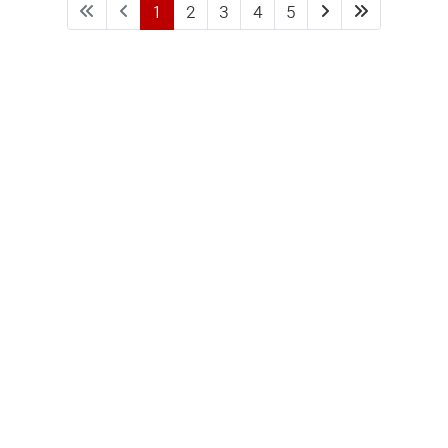
(current)
(next)
(last)
1
2
3
4
5