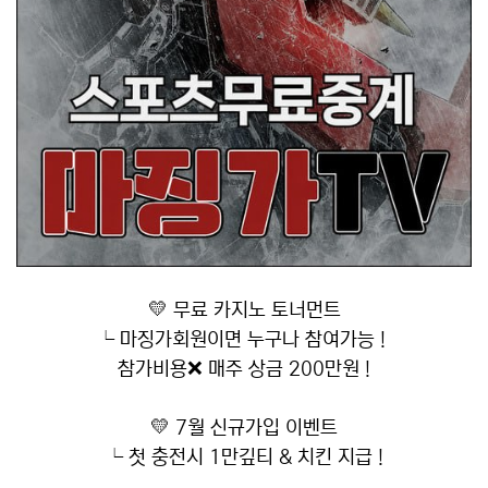
💛 무료 카지노 토너먼트
└ 마징가회원이면 누구나 참여가능 !
참가비용❌ 매주 상금 200만원 !
💛 7월 신규가입 이벤트
└ 첫 충전시 1만깊티 & 치킨 지급 !