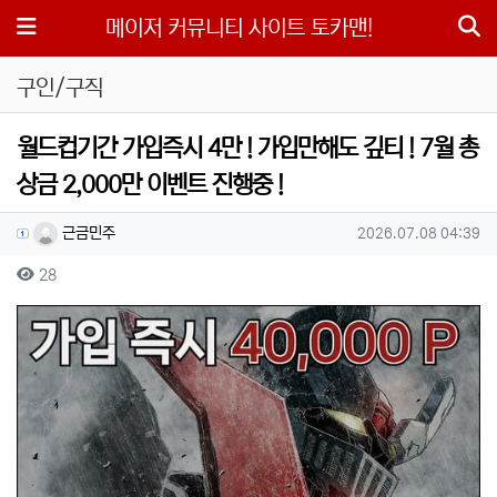
메뉴
메이저 커뮤니티 사이트 토카맨!
구인/구직
월드컵기간 가입즉시 4만 ! 가입만해도 깊티 ! 7월 총
상금 2,000만 이벤트 진행중 !
작성자 정보
작성
작성일
근금민주
2026.07.08 04:39
컨텐츠 정보
조회
28
본문