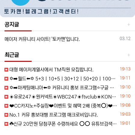
공지글
등록일
03.12
메이저 커뮤니티 사이트! '토카맨'입니다.
최근글
등록일
19:13
️️대형 메이저계열사에서 TM직원 모집합니다.
등록일
19:11
✡️➡️월드⬅️✡️ 5+3ㅣ10+5ㅣ30+12ㅣ50+20ㅣ100+35ㅣ200+70 ✡️무한매충✡️모든배팅제재없음✡️다양한 이벤트✡️ weo7
등록일
19:10
✡️➡️마케팅매니아⬅️✡️ 커뮤니티 홍보 프로그램⭐️구글 찌라시 프로그램⭐️카톡 텔레 미니게임 오토픽⭐️마케팅프로그램✡️ xxh2
등록일
19:10
☀️유로247☀️원커넥트☀️WBC247☀️ftvclub☀️KONE☀️콤프(요율)지급☀️1XBET☀️메가파리☀️원엑스벳☀️원엑스카지노☀️
등록일
19:08
❤️CC️카지노+주실장❤️이벤트 및 혜택 2배 (중복⭕️)❤️탄탄한 자본, 무사고 ✅빠른충환✅
등록일
19:03
️️No.1 커뮤 홍보대행 프️로그램 매크로비입니다.
등록일
19:01
☘️️신규 20만원 당첨쿠폰 수령하세요 ⭕️⭕️ 유튜브검색 > 수아영상방☘️