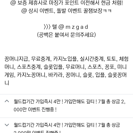
@ 보증 제휴사로 마징가 포인트 이전해서 현금 처럼!
@ 상시 이벤트, 돌발 이벤트 꿀잼보장ㅋㅋ
>>> 텔 @ m z g a d
(공백은 붙여서 문의주세요)
꽁머니지급, 무료중계, 카지노입플, 실시간중계, 토토, 체험
머니, 스포츠중계, 슬롯입플, 무료머니, 스포츠, 꽁포, 미니
게임, 카지노꽁머니, 바카라, 꽁머니, 슬롯, 입플, 슬롯꽁머
니
관련자료
월드컵기간 가입즉시 4만 ! 가입만해도 깊티 ! 7월 총 상금 2,
000만 이벤트 진행중 !
월드컵기간 가입즉시 4만 ! 가입만해도 깊티 ! 7월 총 상금