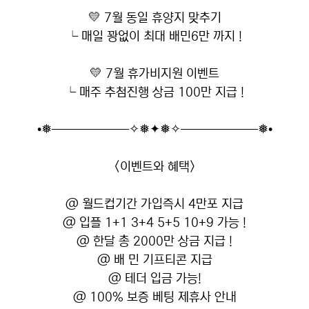
💛 7월 동일 휴양지 맞추기
└ 매일 꽝없이 최대 배민6만 까지 !
💛 7월 휴가비지원 이벤트
└ 매주 추첨진행 상금 100만 지급 !
•❅───────✧❅✦❅✧───────❅•
<이벤트와 혜택>
@ 월드컵기간 가입즉시 4만포 지급
@ 입플 1+1 3+4 5+5 10+9 가능 !
@ 한달 총 2000만 상금 지급 !
@ 배 민 기프티콘 지급
@ 테더 입금 가능!
@ 100% 보증 베팅 제휴사 안내