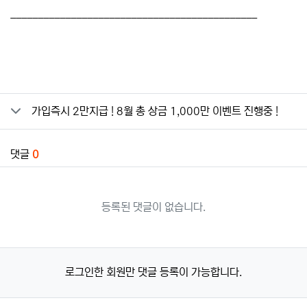
_____________________________________________
#꽁머니 #가입머니 #가입코드 #가입쿠폰 #신규회원꽁머니 #신규회원가입머니 #1만꽁머니 #5천꽁머니 #3만꽁머
니 #1만가입머니 #3만가입머니 #5천가입머니 #무료머니 # 꽁머니쿠폰 #해외사이트 #해외에이전시 #무료배팅
관련자료
가입즉시 2만지급 ! 8월 총 상금 1,000만 이벤트 진행중 !
댓글
0
등록된 댓글이 없습니다.
로그인한 회원만 댓글 등록이 가능합니다.