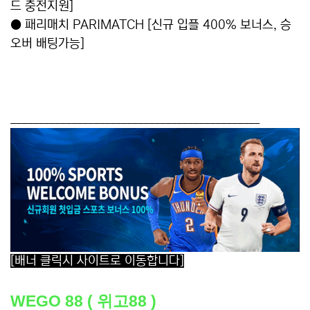
드 충전지원]
● 패리매치 PARIMATCH [신규 입플 400% 보너스, 승
오버 배팅가능]
_____________________________________________
[배너 클릭시 사이트로 이동합니다]
WEGO 88 ( 위고88 )