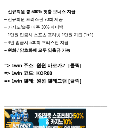
– 신규회원 총 500% 첫충 보너스 지급
– 신규회원 프리스핀 70회 제공
– 카지노/슬롯 매주 30% 페이백
– 1만원 입금시 스포츠 프리벳 1만원 지급 (1+1)
– 4번 입금시 500회 프리스핀 지급
– 원화 / 암호화폐 모두 입출금 가능
=> 1win 주소:
원윈 바로가기 [클릭]
=> 1win 코드: KOR88
=> 1win 텔레:
원윈 텔레그램 [클릭]
#1win코드
#1win추천인
#1win가입주소
#1win우회
#1win먹튀
#1win가입코드
_____________________________________________