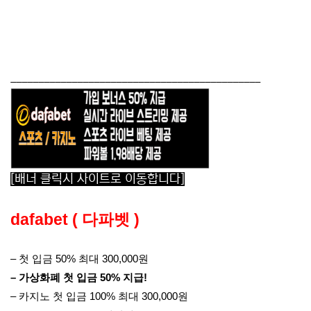
#벳엔조이주소 #벳엔조이코드 #벳엔조이먹튀 #벳엔조이추천인 #벳엔조이가입 #벳엔조이가입방법 #벳
엔조이추천인 #벳엔조이입금방법 #벳엔조이출금방법 #BETENJOY주소 #BETENJOY가입주소 #BETE
NJOY추천인 #BETENJOY코드 #BETENJOY가입방법
_____________________________________________
[배너 클릭시 사이트로 이동합니다]
dafabet ( 다파벳 )
–
첫 입금 50% 최대 300,000원
– 가상화폐 첫 입금 50% 지급!
–
카지노 첫 입금 100% 최대 300,000원