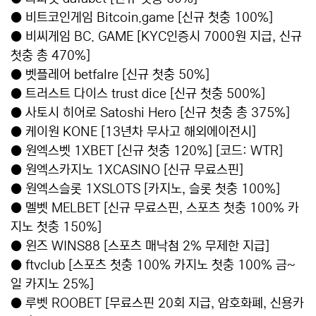
● 비트코인게임 Bitcoin.game [신규 첫충 100%]
● 비씨게임 BC. GAME [KYC인증시 7000원 지급, 신규
첫충 총 470%]
● 벳플레어 betfalre [신규 첫충 50%]
● 트러스트 다이스 trust dice [신규 첫충 500%]
● 사토시 히어로 Satoshi Hero [신규 첫충 총 375%]
● 케이원 KONE [13년차 무사고 해외에이전시]
● 원엑스벳 1XBET [신규 첫충 120%] [코드: WTR]
● 원엑스카지노 1XCASINO [신규 무료스핀]
● 원엑스슬롯 1XSLOTS [카지노, 슬롯 첫충 100%]
● 멜벳 MELBET [신규 무료스핀, 스포츠 첫충 100% 카
지노 첫충 150%]
● 윈즈 WINS88 [스포츠 매낙첨 2% 무제한 지급]
● ftvclub [스포츠 첫충 100% 카지노 첫충 100% 금~
일 카지노 25%]
● 루벳 ROOBET [무료스핀 20회 지급, 암호화폐, 신용카