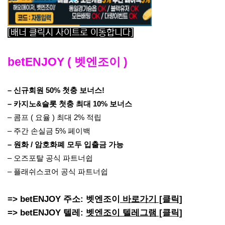
[배너 클릭시 사이트로 이동합니다]
betENJOY ( 벳엔조이 )
– 신규회원 50% 첫충 보너스!
– 카지노&슬롯 첫충 최대 10% 보너스
– 콤프 ( 요율 ) 최대 2% 적립
– 주간 손실금 5% 페이백
– 원화 / 암호화폐 모두 입출금 가능
– 오즈포탈 공식 파트너쉽
– 플래쉬스코어 공식 파트너쉽
=> betENJOY 주소:
벳엔조이
바로가기 [클릭]
=> betENJOY 텔레:
벳엔조이 텔레그램 [클릭]