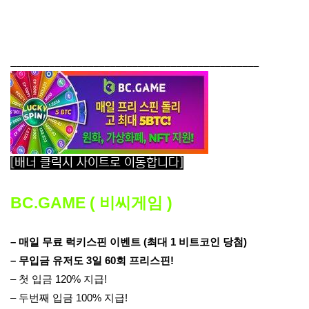
#12벳주소 #12벳추천인 #12벳코드 #12벳먹튀 #12벳가입 #12벳가입코드
#12BET주소 #12BET코드 #12BET추천인 #12BET먹튀 #12BET가입 #12BET가입코드
_____________________________________________
[배너 클릭시 사이트로 이동합니다]
BC.GAME ( 비씨게임 )
– 매일 무료 럭키스핀 이벤트 (최대 1 비트코인 당첨)
– 무입금 유저도 3일 60회 프리스핀!
– 첫 입금 120% 지급!
– 두번째 입금 100% 지급!