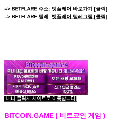
=> BETFLARE 주소:
벳플레어
바로가기 [클릭]
=> BETFLARE 텔레:
벳플레어 텔레그램 [클릭]
#벳플레어주소 #벳플레어코드 #벳플레어먹튀 #벳플레어추천인 #벳플레어가입 #벳플레어가입방법 #벳
플레어추천인 #벳플레어입금방법 #벳플레어출금방법 #BETFLARE주소 #BETFLARE가입주소 #BETF
LARE추천인 #BETFLARE코드 #BETFLARE가입방법
_____________________________________________
[배너 클릭시 사이트로 이동합니다]
BITCOIN.GAME ( 비트코인 게임 )