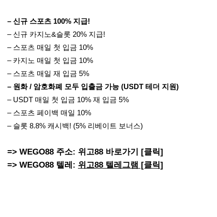
– 신규 스포츠 100% 지급!
– 신규 카지노&슬롯 20% 지급!
– 스포츠 매일 첫 입금 10%
– 카지노 매일 첫 입금 10%
– 스포츠 매일 재 입금 5%
– 원화 / 암호화폐 모두 입출금 가능 (USDT 테더 지원)
– USDT 매일 첫 입금 10% 재 입금 5%
– 스포츠 페이백 매일 10%
– 슬롯 8.8% 캐시백! (5% 리베이트 보너스)
=> WEGO88 주소:
위고88 바로가기 [클릭]
=> WEGO88 텔레:
위고88 텔레그램 [클릭]
#위고88추천인 #위고88주소 #위고88먹튀 #위고88가입 #WEGO88코드 #WEGO88먹튀 #WEGO88추천
인