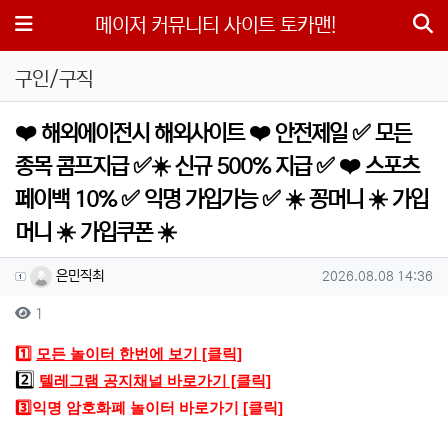
메뉴
메이저 커뮤니티 사이트 토카맨!
구인/구직
❤️ 해외에이전시 해외사이트 ❤️ 안전제일 ✅ 모든
종목 콤프지급 ✅☀️ 신규 500% 지급 ✅ ❤️ 스포츠
페이백 10% ✅ 익명 가입가능 ✅ ☀️ 꽁머니 ☀️ 가입
머니 ☀️ 가입쿠폰 ☀️
작성자 정보
작성
작성일
은민직최
2026.08.08 14:36
컨텐츠 정보
조회
1
본문
1️⃣
모든 놀이터 한번에 보기 [클릭]
2️⃣
텔레그램 공지채널 바로가기 [클릭]
3️⃣
익명 암호화폐 놀이터 바로가기 [클릭]