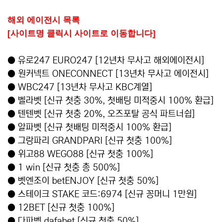
해외 에이전시 목록
[사이트명 클릭시 사이트로 이동합니다]
● 유로247 EURO247 [12년차 무사고 해외에이전시]
● 원커넥트 ONECONNECT [13년차 무사고 에이전시]
● WBC247 [13년차 무사고 KBC계열]
● 벨라벳 [신규 첫충 30%, 첫배팅 미적중시 100% 환급]
● 텐텐벳 [신규 첫충 20%, 오즈포탈 공식 파트너쉽]
● 알파벳 [신규 첫배팅 미적중시 100% 환급]
● 그랑파리 GRANDPARI [신규 첫충 100%]
● 위고88 WEGO88 [신규 첫충 100%]
● 1 win [신규 첫충 총 500%]
● 벳엔조이 betENJOY [신규 첫충 50%]
● 스테이크 STAKE 코드:6974 [신규 꽁머니 1만원]
● 12BET [신규 첫충 100%]
● 다파벳 dafabet [신규 첫충 50%]