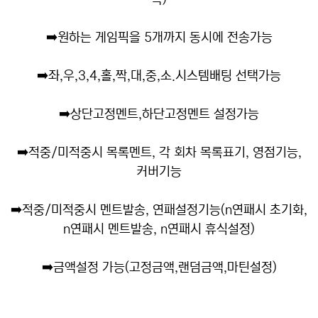
➡️
원하는 게임픽을 5개까지 동시에 전송가능
➡️
좌,우,3,4,홀,짝,대,중,소.시스템배팅 선택가능
➡️
상단고정멘트,하단고정멘트 설정가능
➡️
적중/미적중시 목록멘트, 각 회차 목록표기, 영점기능,
커버기능
➡️
적중/미적중시 멘트발송, 연패설정기능(n연패시 초기화,
n연패시 멘트발송, n연패시 휴식설정)
➡️
금액설정 가능(고정금액,랜덤금액,마틴설정)