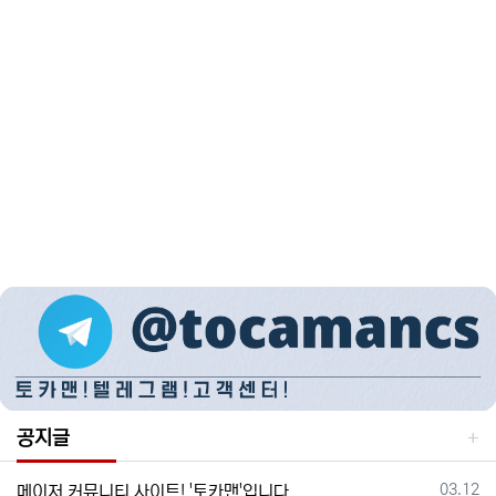
공지글
등록일
03.12
메이저 커뮤니티 사이트! '토카맨'입니다.