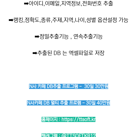
➡️
아이디,이메일,지역정보,전화번호 추출
➡️
랭킹,정확도,종류,주제,지역,나이,성별 옵션설정 가능
➡️
정밀추출기능 , 연속추출기능
➡️
추출된 DB 는 엑셀파일로 저장
N사 카페 DB추출 프로그램 - 30일 30만원
N사카페 DB 멀티 추출 프로램 - 30일 40만원
홈페이지 :
https://ttsoft.kr
텔레그램 :
@TTSOFTKR12