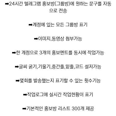
➡️
24시간 텔레그램 홍보방(그룹방)에 원하는 문구를 자동
으로 전송
➡️
계정에 있는 모든 그룹방 표기
➡️
이미지,동영상 첨부가능
➡️
한 계정으로 3개의 홍보멘트를 동시에 작업가능
➡️
글씨 굵기,기울기,중간줄,밑줄,코드 설저가능
➡️
몇회를 발송했는지 표기할 수 있는 횟수기능
➡️
작업로그에 실시간 작업현황이 표기
➡️
기본적인 홍보방 리스트 300개 제공