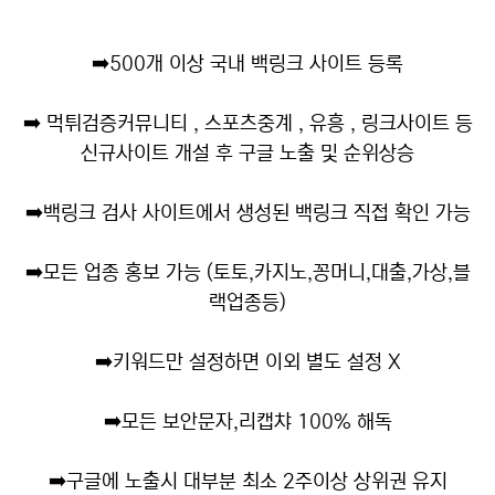
➡️
500개 이상 국내 백링크 사이트 등록
➡️
먹튀검증커뮤니티 , 스포츠중계 , 유흥 , 링크사이트 등
신규사이트 개설 후 구글 노출 및 순위상승
➡️
백링크 검사 사이트에서 생성된 백링크 직접 확인 가능
➡️
모든 업종 홍보 가능 (토토,카지노,꽁머니,대출,가상,블
랙업종등)
➡️
키워드만 설정하면 이외 별도 설정 X
➡️
모든 보안문자,리캡챠 100% 해독
➡️
구글에 노출시 대부분 최소 2주이상 상위권 유지