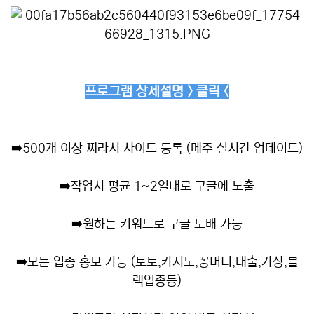
프로그램 상세설명 > 클릭 <
➡️
500개 이상 찌라시 사이트 등록 (메주 실시간 업데이트)
➡️
작업시 평균 1~2일내로 구글에 노출
➡️
원하는 키워드로 구글 도배 가능
➡️
모든 업종 홍보 가능 (토토,카지노,꽁머니,대출,가상,블
랙업종등)