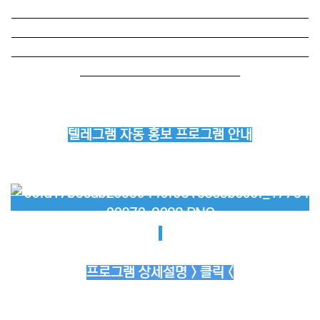
──────────────────────────
──────────────────────────
──────────────────────────
──────────────
텔레그램 자동 홍보 프로그램 안내
프로그램 상세설명 > 클릭 <