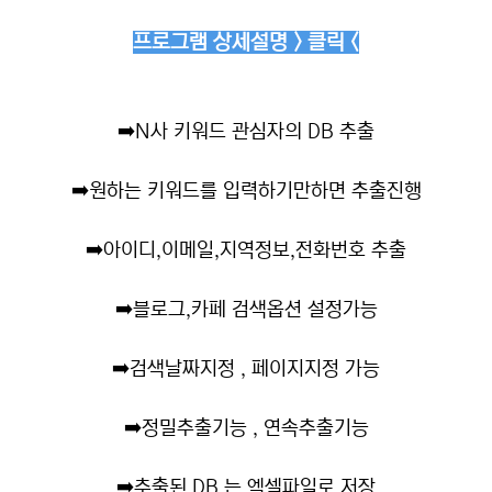
프로그램 상세설명 > 클릭 <
➡️
N사 키워드 관심자의 DB 추출
➡️
원하는 키워드를 입력하기만하면 추출진행
➡️
아이디,이메일,지역정보,전화번호 추출
➡️
블로그,카페 검색옵션 설정가능
➡️
검색날짜지정 , 페이지지정 가능
➡️
정밀추출기능 , 연속추출기능
➡️
추출된 DB 는 엑셀파일로 저장