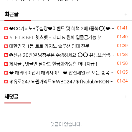
최근글
등록일
01:41
❤️CC️카지노+주실장❤️이벤트 및 혜택 2배 (중복⭕️)❤️탄탄한 자본, 무사고 ✅빠른충환✅
등록일
01:40
⭐️LET'S BET 렛츠벳 - 테더 & 원화 입출금가능 !⭐️
등록일
01:39
️대한민국️ 1등 토토 카지노 솔루션 임대 전문
등록일
01:38
☘️️신규 20만원 당첨쿠폰 수령하세요 ⭕️⭕️ 유튜브검색 > 수아영상방☘️
등록일
01:36
️️게시글 , 댓글만 달아도 현금화가능한 머니지급 !
등록일
01:35
❤️ 해외에이전시 해외사이트 ❤️ 안전제일 ✅ 모든 종목 콤프지급 ✅☀️ 신규 500% 지급 ✅ ❤️ 스포츠 페이백 10% ✅ 익명 가입가능 ✅ ☀️ 꽁머니 ☀️ 가입머니 ☀️ 가입쿠폰 ☀️
등록일
01:34
☀️유로247☀️원커넥트☀️WBC247☀️ftvclub☀️KONE☀️콤프(요율)지급☀️1XBET☀️메가파리☀️원엑스벳☀️원엑스카지노☀️
새댓글
댓글이 없습니다.