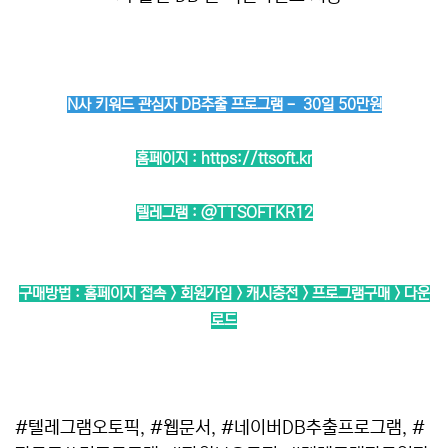
N사 키워드 관심자 DB추출 프로그램 - 30일 50만원
홈페이지 :
https://ttsoft.kr
텔레그램 :
@TTSOFTKR12
구매방법 : 홈페이지 접속 > 회원가입 > 캐시충전 > 프로그램구매 > 다운
로드
#텔레그램오토픽, #웹문서, #네이버DB추출프로그램, #