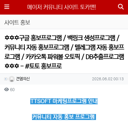
메뉴
메이저 커뮤니티 사이트 토카맨!
사이트 홍보
✡️✡️✡️구글 홍보프로그램 / 백링크 생성프로그램 /
커뮤니티 자동 홍보프로그램 / 텔레그램 자동 홍보프
로그램 / 카카오톡 파워볼 오토픽 / DB추출프로그램
✡️✡️✡️ - #토토 홍보프로
작성자 정보
작성
작성일
견염의신
2026.06.02 00:13
컨텐츠 정보
조회
60
본문
TTSOFT 마케팅프로그램 안내
커뮤니티 자동 홍보 프로그램