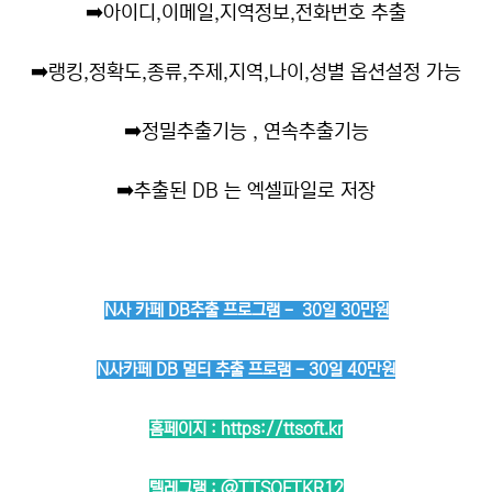
➡️
아이디,이메일,지역정보,전화번호 추출
➡️
랭킹,정확도,종류,주제,지역,나이,성별 옵션설정 가능
➡️
정밀추출기능 , 연속추출기능
➡️
추출된 DB 는 엑셀파일로 저장
N사 카페 DB추출 프로그램 - 30일 30만원
N사카페 DB 멀티 추출 프로램 - 30일 40만원
홈페이지 :
https://ttsoft.kr
텔레그램 :
@TTSOFTKR12