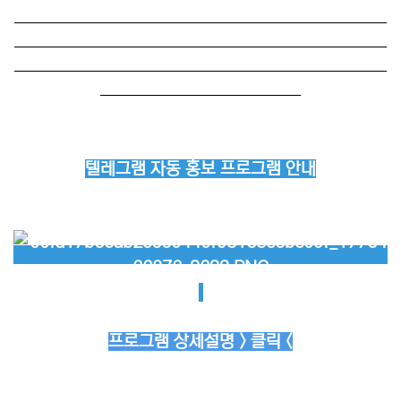
──────────────────────────
──────────────────────────
──────────────────────────
──────────────
텔레그램 자동 홍보 프로그램 안내
프로그램 상세설명 > 클릭 <