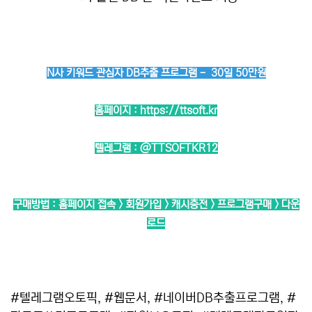
N사 키워드 관심자 DB추출 프로그램 - 30일 50만원
홈페이지 :
https://ttsoft.kr
텔레그램 :
@TTSOFTKR12
구매방법 : 홈페이지 접속 > 회원가입 > 캐시충전 > 프로그램구매 > 다운
로드
#텔레그램오토픽, #웹문서, #네이버DB추출프로그램, #