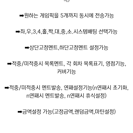
➡️
원하는 게임픽을 5개까지 동시에 전송가능
➡️
좌,우,3,4,홀,짝,대,중,소.시스템배팅 선택가능
➡️
상단고정멘트,하단고정멘트 설정가능
➡️
적중/미적중시 목록멘트, 각 회차 목록표기, 영점기능,
커버기능
➡️
적중/미적중시 멘트발송, 연패설정기능(n연패시 초기화,
n연패시 멘트발송, n연패시 휴식설정)
➡️
금액설정 가능(고정금액,랜덤금액,마틴설정)