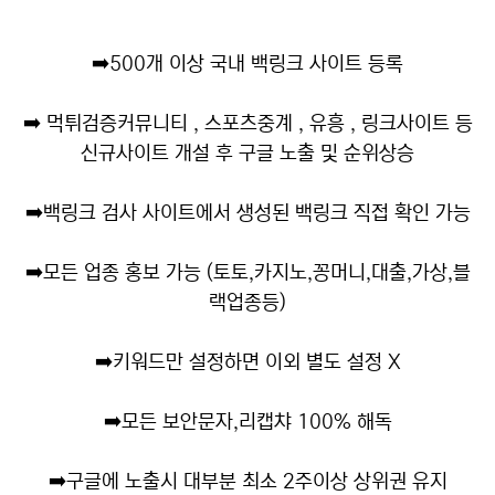
➡️
500개 이상 국내 백링크 사이트 등록
➡️
먹튀검증커뮤니티 , 스포츠중계 , 유흥 , 링크사이트 등
신규사이트 개설 후 구글 노출 및 순위상승
➡️
백링크 검사 사이트에서 생성된 백링크 직접 확인 가능
➡️
모든 업종 홍보 가능 (토토,카지노,꽁머니,대출,가상,블
랙업종등)
➡️
키워드만 설정하면 이외 별도 설정 X
➡️
모든 보안문자,리캡챠 100% 해독
➡️
구글에 노출시 대부분 최소 2주이상 상위권 유지