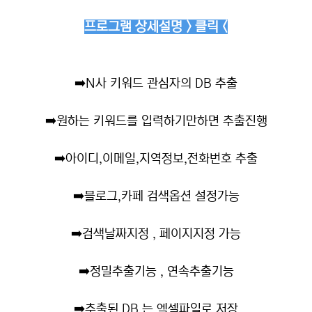
프로그램 상세설명 > 클릭 <
➡️
N사 키워드 관심자의 DB 추출
➡️
원하는 키워드를 입력하기만하면 추출진행
➡️
아이디,이메일,지역정보,전화번호 추출
➡️
블로그,카페 검색옵션 설정가능
➡️
검색날짜지정 , 페이지지정 가능
➡️
정밀추출기능 , 연속추출기능
➡️
추출된 DB 는 엑셀파일로 저장