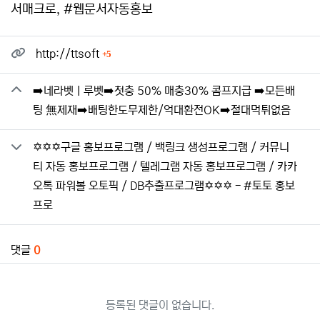
서매크로, #웹문서자동홍보
관련자료
회 연결
http://ttsoft
5
➡️네라벳ㅣ루벳➡️첫충 50% 매충30% 콤프지급 ➡️모든배
팅 無제재➡️배팅한도무제한/억대환전OK➡️절대먹튀없음
✡️✡️✡️구글 홍보프로그램 / 백링크 생성프로그램 / 커뮤니
티 자동 홍보프로그램 / 텔레그램 자동 홍보프로그램 / 카카
오톡 파워볼 오토픽 / DB추출프로그램✡️✡️✡️ - #토토 홍보
프로
댓글
0
등록된 댓글이 없습니다.