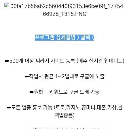
프로그램 상세설명 > 클릭 <
➡️
500개 이상 찌라시 사이트 등록 (메주 실시간 업데이트)
➡️
작업시 평균 1~2일내로 구글에 노출
➡️
원하는 키워드로 구글 도배 가능
➡️
모든 업종 홍보 가능 (토토,카지노,꽁머니,대출,가상,블
랙업종등)