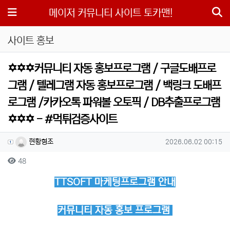
메뉴
메이저 커뮤니티 사이트 토카맨!
사이트 홍보
✡️✡️✡️커뮤니티 자동 홍보프로그램 / 구글도배프로
그램 / 텔레그램 자동 홍보프로그램 / 백링크 도배프
로그램 /카카오톡 파워볼 오토픽 / DB추출프로그램
✡️✡️✡️ - #먹튀검증사이트
작성자 정보
작성
작성일
현황형조
2026.06.02 00:15
컨텐츠 정보
조회
48
본문
TTSOFT 마케팅프로그램 안내
커뮤니티 자동 홍보 프로그램