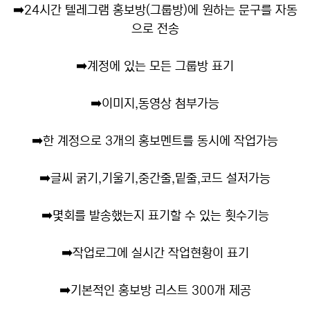
➡️
24시간 텔레그램 홍보방(그룹방)에 원하는 문구를 자동
으로 전송
➡️
계정에 있는 모든 그룹방 표기
➡️
이미지,동영상 첨부가능
➡️
한 계정으로 3개의 홍보멘트를 동시에 작업가능
➡️
글씨 굵기,기울기,중간줄,밑줄,코드 설저가능
➡️
몇회를 발송했는지 표기할 수 있는 횟수기능
➡️
작업로그에 실시간 작업현황이 표기
➡️
기본적인 홍보방 리스트 300개 제공