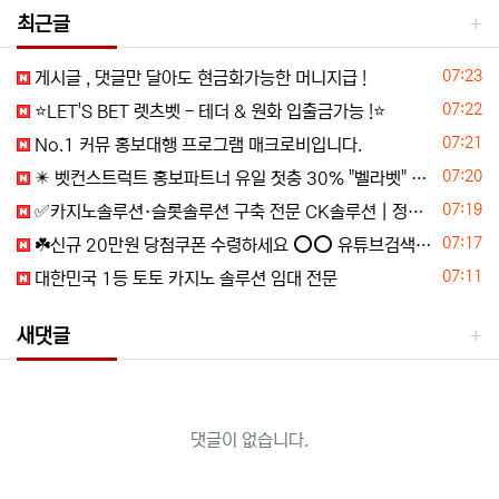
최근글
등록일
07:23
️️게시글 , 댓글만 달아도 현금화가능한 머니지급 !
등록일
07:22
⭐️LET'S BET 렛츠벳 - 테더 & 원화 입출금가능 !⭐️
등록일
07:21
️️No.1 커뮤 홍보대행 프️로그램 매크로비입니다.
등록일
07:20
✴️ 벳컨스트럭트 홍보파트너 유일 첫충 30% "벨라벳" 1일환전 무제한 "알파벳" 코인입금가능 "10x10" "텐텐벳" ✴️
등록일
07:19
✅카지노솔루션·슬롯솔루션 구축 전문 CK솔루션 | 정품알·파싱알 연동 및 솔루션 분양의 모든정보✅
등록일
07:17
☘️️신규 20만원 당첨쿠폰 수령하세요 ⭕️⭕️ 유튜브검색 > 수아영상방☘️
등록일
07:11
️대한민국️ 1등 토토 카지노 솔루션 임대 전문
새댓글
댓글이 없습니다.