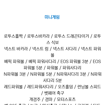
미니게임
로투스홀짝 / 로투스바카라 / 로투스 드래곤타이거 / 로투
스 식보
넥스트 바카라 / 넥스트 링 / 넥스트 사다리 / 넥스트 파워
볼
베픽 파워볼 / 베픽 파워사다리 / EOS 파워볼 3분 / EOS
파워볼 5분 / 파워볼 / 파워사다리
N파워볼 3분 / N파워볼 5분 / N파워사다리 3분 / N파워
사다리 5분
레드파워볼 / 레드파워사다리 / 오즈홀덤 / 런닝볼 스피드
/ 벳페어 축구
개경주 / 경마 / 모터스포츠