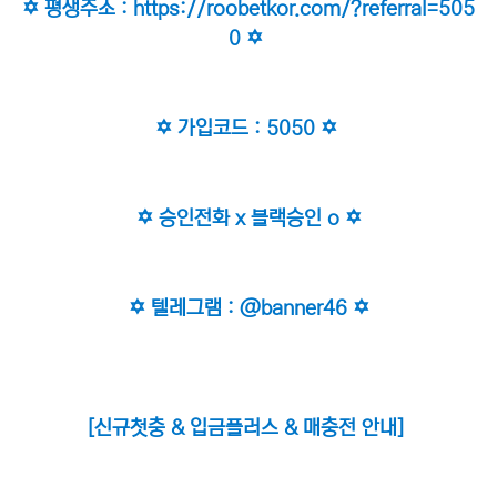
✡️ 평생주소 :
https://roobetkor.com/?referral=505
0
✡️
✡️ 가입코드 : 5050 ✡️
✡️ 승인전화 x 블랙승인 o ✡️
✡️ 텔레그램 : @banner46 ✡️
[신규첫충 & 입금플러스 & 매충전 안내]