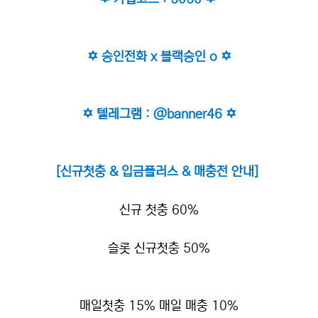
✡️ 승인전화 x 블랙승인 o ✡️
✡️ 텔레그램 : @banner46 ✡️
[신규첫충 & 입금플러스 & 매충전 안내]
신규 첫충 60%
슬롯 신규첫충 50%
매일첫충 15% 매일 매충 10%