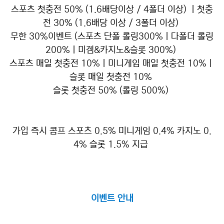
스포츠 첫충전 50% (1.6배당이상 / 4폴더 이상) ㅣ첫충
전 30% (1.6배당 이상 / 3폴더 이상)
무한 30%이벤트 (스포츠 단폴 롤링300%ㅣ다폴더 롤링
200%ㅣ미겜&카지노&슬롯 300%)
스포츠 매일 첫충전 10%ㅣ미니게임 매일 첫충전 10%ㅣ
슬롯 매일 첫충전 10%
슬롯 첫충전 50% (롤링 500%)
가입 즉시 콤프 스포츠 0.5% 미니게임 0.4% 카지노 0.
4% 슬롯 1.5% 지급
이벤트 안내