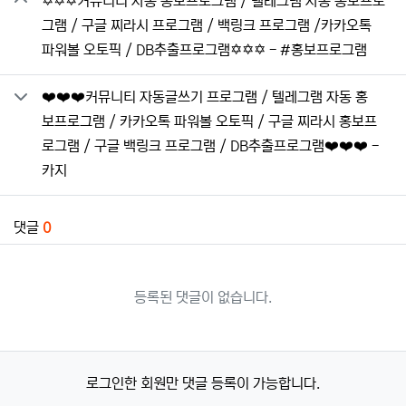
✡️✡️✡️커뮤니티 자동 홍보프로그램 / 텔레그램 자동 홍보프로
그램 / 구글 찌라시 프로그램 / 백링크 프로그램 /카카오톡
파워볼 오토픽 / DB추출프로그램✡️✡️✡️ - #홍보프로그램
❤️❤️❤️커뮤니티 자동글쓰기 프로그램 / 텔레그램 자동 홍
보프로그램 / 카카오톡 파워볼 오토픽 / 구글 찌라시 홍보프
로그램 / 구글 백링크 프로그램 / DB추출프로그램❤️❤️❤️ -
카지
댓글
0
등록된 댓글이 없습니다.
로그인한 회원만 댓글 등록이 가능합니다.