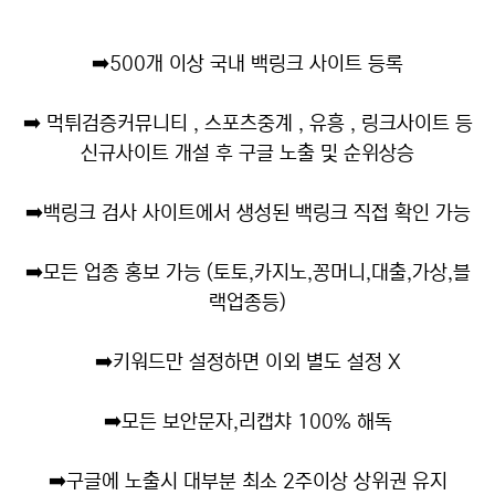
➡️
500개 이상 국내 백링크 사이트 등록
➡️
먹튀검증커뮤니티 , 스포츠중계 , 유흥 , 링크사이트 등
신규사이트 개설 후 구글 노출 및 순위상승
➡️
백링크 검사 사이트에서 생성된 백링크 직접 확인 가능
➡️
모든 업종 홍보 가능 (토토,카지노,꽁머니,대출,가상,블
랙업종등)
➡️
키워드만 설정하면 이외 별도 설정 X
➡️
모든 보안문자,리캡챠 100% 해독
➡️
구글에 노출시 대부분 최소 2주이상 상위권 유지