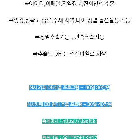
➡️
아이디,이메일,지역정보,전화번호 추출
➡️
랭킹,정확도,종류,주제,지역,나이,성별 옵션설정 가능
➡️
정밀추출기능 , 연속추출기능
➡️
추출된 DB 는 엑셀파일로 저장
N사 카페 DB추출 프로그램 - 30일 30만원
N사카페 DB 멀티 추출 프로램 - 30일 40만원
홈페이지 :
https://ttsoft.kr
텔레그램 :
@TTSOFTKR12