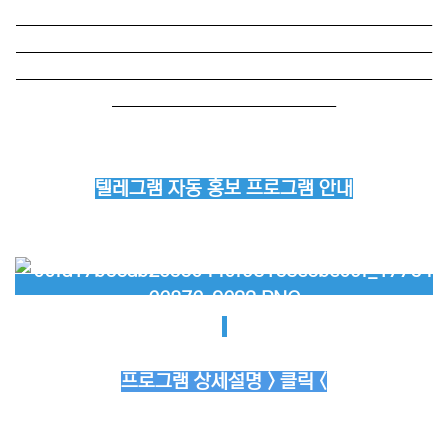
──────────────────────────
──────────────────────────
──────────────────────────
──────────────
텔레그램 자동 홍보 프로그램 안내
프로그램 상세설명 > 클릭 <