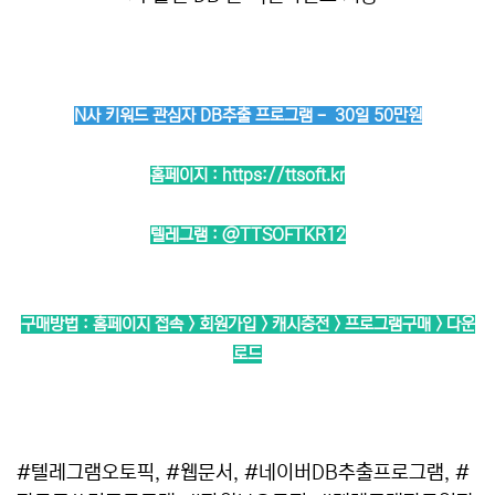
N사 키워드 관심자 DB추출 프로그램 - 30일 50만원
홈페이지 :
https://ttsoft.kr
텔레그램 :
@TTSOFTKR12
구매방법 : 홈페이지 접속 > 회원가입 > 캐시충전 > 프로그램구매 > 다운
로드
#텔레그램오토픽, #웹문서, #네이버DB추출프로그램, #