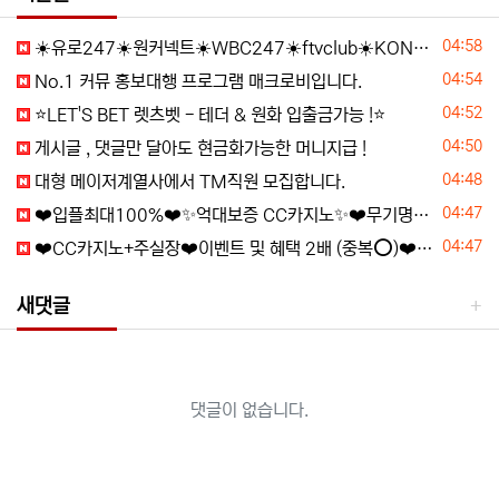
등록일
04:58
☀️유로247☀️원커넥트☀️WBC247☀️ftvclub☀️KONE☀️콤프(요율)지급☀️1XBET☀️메가파리☀️원엑스벳☀️원엑스카지노☀️
등록일
04:54
️️No.1 커뮤 홍보대행 프️로그램 매크로비입니다.
등록일
04:52
⭐️LET'S BET 렛츠벳 - 테더 & 원화 입출금가능 !⭐️
등록일
04:50
️️게시글 , 댓글만 달아도 현금화가능한 머니지급 !
등록일
04:48
️️대형 메이저계열사에서 TM직원 모집합니다.
등록일
04:47
❤️️입플최대100%❤️✨억대보증 CC카지노✨❤️무기명테더가입O❤️블랙가입O❤️승인전화X❤️
등록일
04:47
❤️CC️카지노+주실장❤️이벤트 및 혜택 2배 (중복⭕️)❤️탄탄한 자본, 무사고 ✅빠른충환✅
새댓글
댓글이 없습니다.