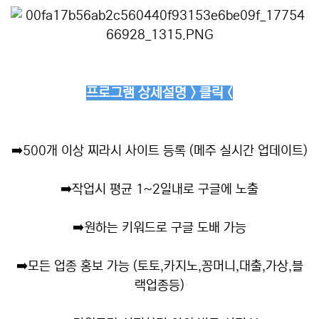
프로그램 상세설명 > 클릭 <
➡️
500개 이상 찌라시 사이트 등록 (메주 실시간 업데이트)
➡️
작업시 평균 1~2일내로 구글에 노출
➡️
원하는 키워드로 구글 도배 가능
➡️
모든 업종 홍보 가능 (토토,카지노,꽁머니,대출,가상,블
랙업종등)