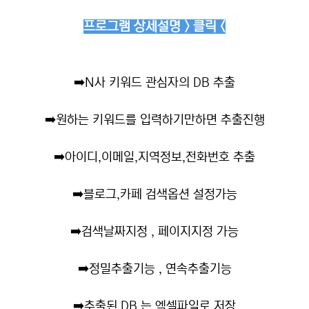
프로그램 상세설명 > 클릭 <
➡️
N사 키워드 관심자의 DB 추출
➡️
원하는 키워드를 입력하기만하면 추출진행
➡️
아이디,이메일,지역정보,전화번호 추출
➡️
블로그,카페 검색옵션 설정가능
➡️
검색날짜지정 , 페이지지정 가능
➡️
정밀추출기능 , 연속추출기능
➡️
추출된 DB 는 엑셀파일로 저장