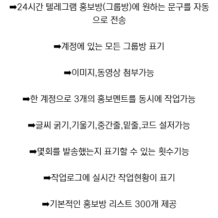
➡️
24시간 텔레그램 홍보방(그룹방)에 원하는 문구를 자동
으로 전송
➡️
계정에 있는 모든 그룹방 표기
➡️
이미지,동영상 첨부가능
➡️
한 계정으로 3개의 홍보멘트를 동시에 작업가능
➡️
글씨 굵기,기울기,중간줄,밑줄,코드 설저가능
➡️
몇회를 발송했는지 표기할 수 있는 횟수기능
➡️
작업로그에 실시간 작업현황이 표기
➡️
기본적인 홍보방 리스트 300개 제공