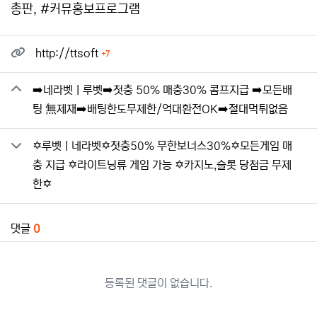
총판, #커뮤홍보프로그램
관련자료
회 연결
http://ttsoft
7
➡️네라벳ㅣ루벳➡️첫충 50% 매충30% 콤프지급 ➡️모든배
팅 無제재➡️배팅한도무제한/억대환전OK➡️절대먹튀없음
✡️루벳ㅣ네라벳✡️첫충50% 무한보너스30%✡️모든게임 매
충 지급 ✡️라이트닝류 게임 가능 ✡️카지노,슬롯 당첨금 무제
한✡️
댓글
0
등록된 댓글이 없습니다.