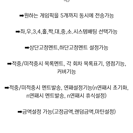
➡️
원하는 게임픽을 5개까지 동시에 전송가능
➡️
좌,우,3,4,홀,짝,대,중,소.시스템배팅 선택가능
➡️
상단고정멘트,하단고정멘트 설정가능
➡️
적중/미적중시 목록멘트, 각 회차 목록표기, 영점기능,
커버기능
➡️
적중/미적중시 멘트발송, 연패설정기능(n연패시 초기화,
n연패시 멘트발송, n연패시 휴식설정)
➡️
금액설정 가능(고정금액,랜덤금액,마틴설정)